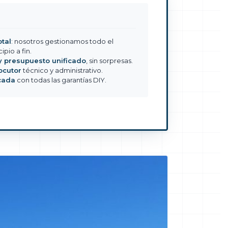
otal
: nosotros gestionamos todo el
pio a fin.
y presupuesto unificado
, sin sorpresas.
ocutor
técnico y administrativo.
icada
con todas las garantías DIY.