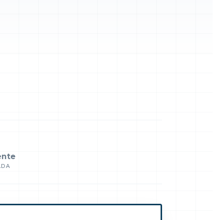
ente
ADA