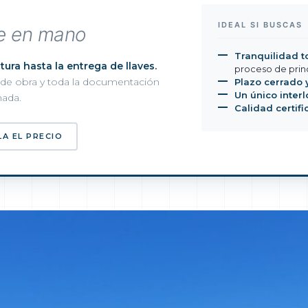
IDEAL SI BUSCAS
ve en mano
Tranquilidad t
ura hasta la entrega de llaves.
proceso de princi
n de obra y toda la documentación
Plazo cerrado 
Un único interl
nada.
Calidad certif
LA EL PRECIO