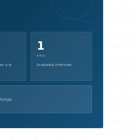
1
AÑO
an a la
Acabados interiores
trega.