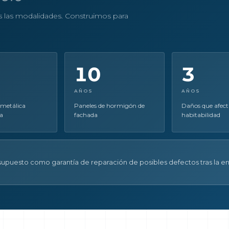
as las modalidades. Construimos para
10
3
AÑOS
AÑOS
 metálica
Paneles de hormigón de
Daños que afect
a
fachada
habitabilidad
upuesto como garantía de reparación de posibles defectos tras la en