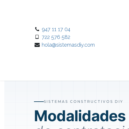
Ir al contenido
947 11 17 04
722 576 582
hola@sistemasdiy.com
Inicio
Nuest
SISTEMAS CONSTRUCTIVOS DIY
Modalidades