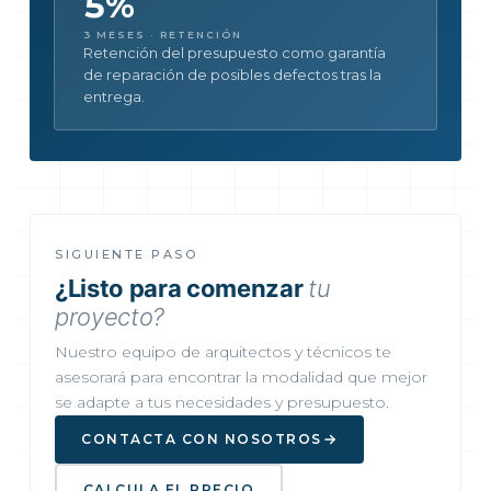
5%
3 MESES · RETENCIÓN
Retención del presupuesto como garantía
de reparación de posibles defectos tras la
entrega.
SIGUIENTE PASO
¿Listo para comenzar
tu
proyecto?
Nuestro equipo de arquitectos y técnicos te
asesorará para encontrar la modalidad que mejor
se adapte a tus necesidades y presupuesto.
CONTACTA CON NOSOTROS
CALCULA EL PRECIO