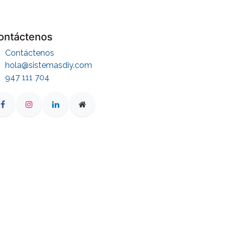
ontáctenos
Contáctenos
hola@sistemasdiy.com
947 111 704
EMPIEZA POR AQUÍ
CALCULA TU
PRESUPUESTO
En 2 minutos · sin compromiso
Hablar con un asesor
Para revisar tu presupuesto y avanzar con tu
proyecto