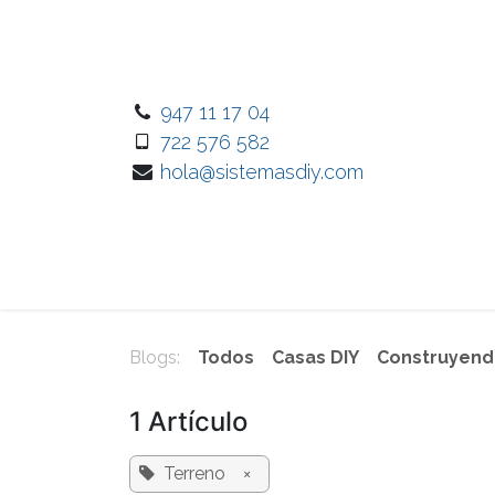
Ir al contenido
947 11 17 04
722 576 582
hola@sistemasdiy.com
Inicio
Nuest
Blogs:
Todos
Casas DIY
Construyendo
1 Artículo
Terreno
×