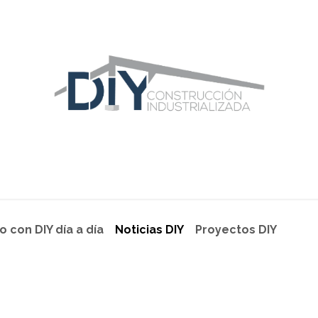
ras Construcciones
Equipo DIY
Blog
Área Distribuidor
 con DIY día a día
Noticias DIY
Proyectos DIY