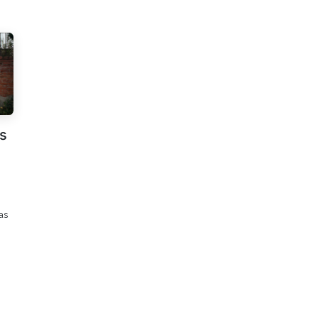
os
as