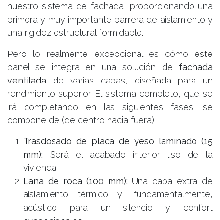
nuestro sistema de fachada, proporcionando una
primera y muy importante barrera de aislamiento y
una rigidez estructural formidable.
Pero lo realmente excepcional es cómo este
panel se integra en una solución de
fachada
ventilada
de varias capas, diseñada para un
EMPIEZA POR AQUÍ
rendimiento superior. El sistema completo, que se
irá completando en las siguientes fases, se
compone de (de dentro hacia fuera):
Trasdosado de placa de yeso laminado (15
CALCULA TU PRESUPUESTO
mm):
Será el acabado interior liso de la
En 2 minutos · sin compromiso
vivienda.
Lana de roca (100 mm):
Una capa extra de
aislamiento térmico y, fundamentalmente,
Hablar con un asesor
acústico para un silencio y confort
Para revisar tu presupuesto y avanzar con tu proyecto