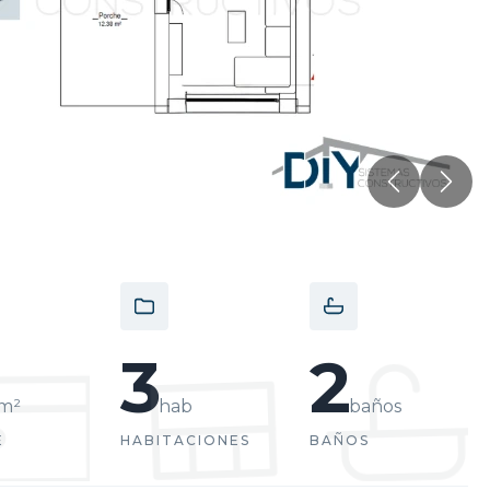
Anterior
Sigu
3
2
m²
hab
baños
E
HABITACIONES
BAÑOS