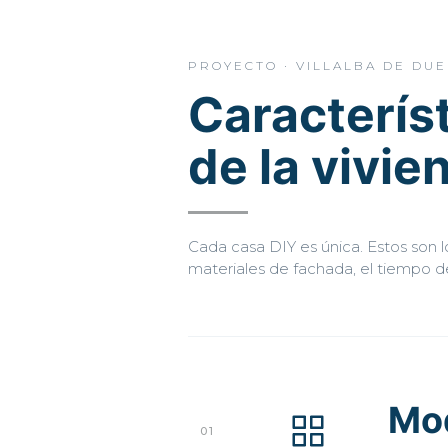
PROYECTO · VILLALBA DE DU
Caracterís
de la vivie
Cada casa DIY es única. Estos son lo
materiales de fachada, el tiempo de
Mo
01