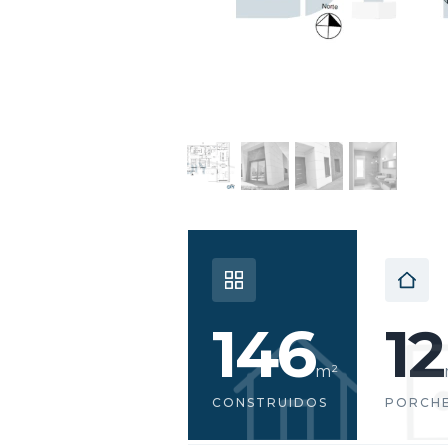
146
12
m²
CONSTRUIDOS
PORCH