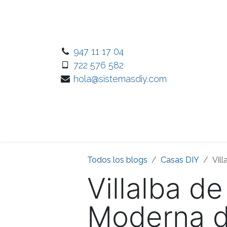
Ir al contenido
947 11 17 04
722 576 582
hola@sistemasdiy.com
Inicio
Nuest
Todos los blogs
Casas DIY
Vil
Villalba d
Moderna d