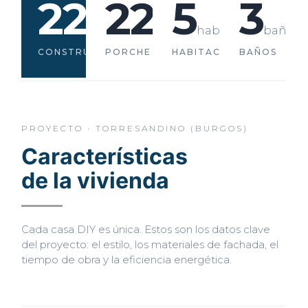
220
22
5
3
m²
m²
hab
baños
CONSTRUIDOS
PORCHE
HABITACIONES
BAÑOS
PROYECTO · TORRESANDINO (BURGOS)
Características
de la vivienda
Cada casa DIY es única. Estos son los datos clave
del proyecto: el estilo, los materiales de fachada, el
tiempo de obra y la eficiencia energética.