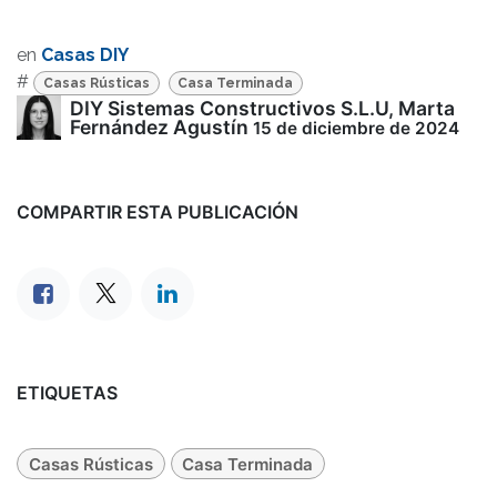
en
Casas DIY
#
Casas Rústicas
Casa Terminada
DIY Sistemas Constructivos S.L.U, Marta
Fernández Agustín
15 de diciembre de 2024
COMPARTIR ESTA PUBLICACIÓN
EMPIEZA POR AQUÍ
ETIQUETAS
CALCULA TU PRESUPUESTO
En 2 minutos · sin compromiso
Casas Rústicas
Casa Terminada