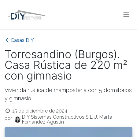
Ir al contenido
Casas DIY
Torresandino (Burgos).
Casa Rústica de 220 m²
con gimnasio
Vivienda rústica de mampostería con 5 dormitorios
y gimnasio
15 de diciembre de 2024
DIY Sistemas Constructivos S.L.U, Marta
por
Fernández Agustín