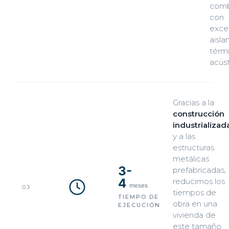
comb
con
exce
aisl
térm
acúst
Gracias a la
construcción
industrializad
y a las
estructuras
metálicas
3-
prefabricadas,
4
reducimos los
meses
03
tiempos de
TIEMPO DE
obra en una
EJECUCIÓN
vivienda de
este tamaño