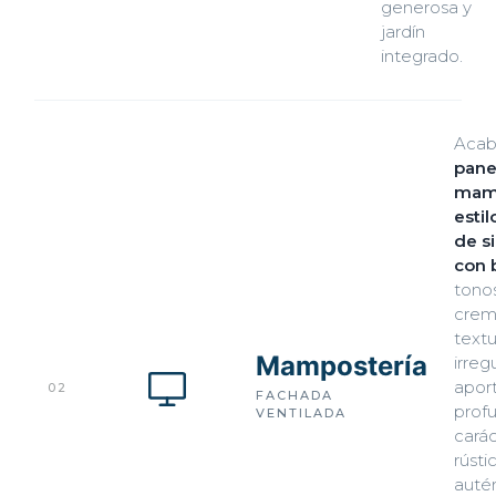
generosa y
jardín
integrado.
Acab
pane
mamp
estil
de si
con 
tono
crem
textu
Mampostería
irreg
apor
02
FACHADA
prof
VENTILADA
cará
rústi
autén