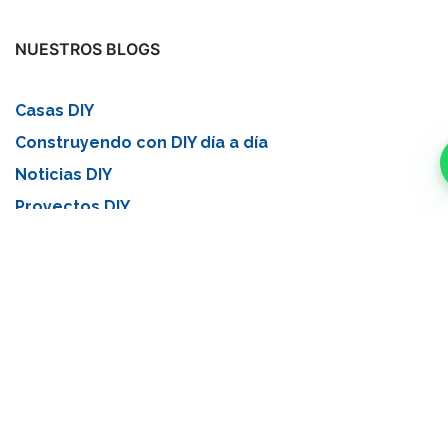
Hablar con un asesor
NUESTROS BLOGS
Para revisar tu presupuesto y avanzar con tu proyecto
Casas DIY
722 576 582
Construyendo con DIY día a día
Noticias DIY
Proyectos DIY
ARCHIVAR