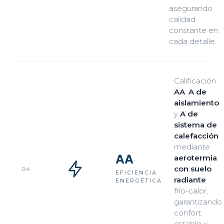
asegurando
calidad
constante en
cada detalle.
Calificación
AA
:
A de
aislamiento
y
A de
sistema de
calefacción
mediante
AA
aerotermia
con suelo
04
EFICIENCIA
radiante
ENERGÉTICA
frío-calor,
garantizando
confort
estable y