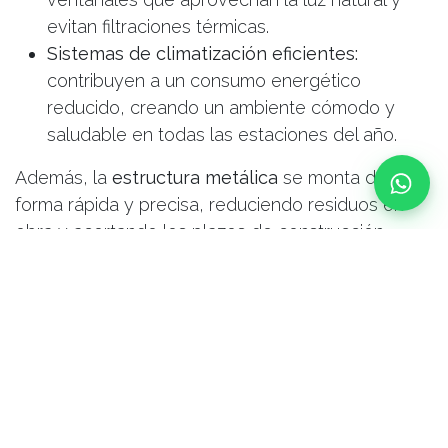
evitan filtraciones térmicas.
Sistemas de climatización eficientes:
Hablar con un asesor
contribuyen a un consumo energético
Para revisar tu presupuesto y avanzar con tu proyecto
reducido, creando un ambiente cómodo y
saludable en todas las estaciones del año.
722 576 582
Además, la
estructura metálica
se monta de
forma rápida y precisa, reduciendo residuos en
obra y acortando los plazos de construcción.
Un hogar vanguardista
La combinación de una
estética contemporánea
y la flexibilidad que ofrece nuestra
construcción
industrializada
dan como resultado un hogar listo
para responder a las
exigencias del presente
y
las necesidades futuras. El diseño modular de