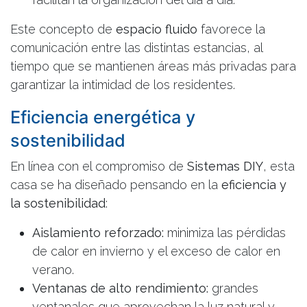
Este concepto de
espacio fluido
favorece la
comunicación entre las distintas estancias, al
tiempo que se mantienen áreas más privadas para
garantizar la intimidad de los residentes.
Eficiencia energética y
sostenibilidad
En línea con el compromiso de
Sistemas DIY
, esta
casa se ha diseñado pensando en la
eficiencia y
EMPIEZA POR AQUÍ
la sostenibilidad
:
Aislamiento reforzado:
minimiza las pérdidas
de calor en invierno y el exceso de calor en
verano.
CALCULA TU PRESUPUESTO
Ventanas de alto rendimiento:
grandes
En 2 minutos · sin compromiso
ventanales que aprovechan la luz natural y