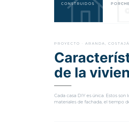
CONSTRUIDOS
PORCH
PROYECTO · ARANDA, COSTAJ
Caracterís
de la vivie
Cada casa DIY es única. Estos son lo
materiales de fachada, el tiempo de