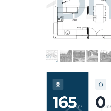
165
0
m²
m