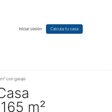
Iniciar sesión
Calcula tu casa
es
Contacto
m² con garaje
 Casa
 165 m²