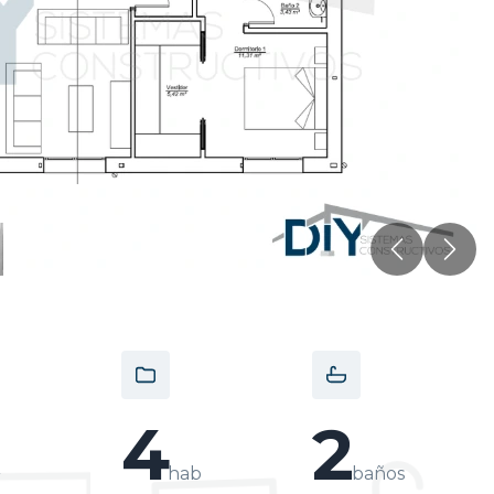
Anterior
Sigu
4
2
²
hab
baños