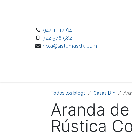
Ir al contenido
947 11 17 04
722 576 582
hola@sistemasdiy.com
Inicio
Nuest
Todos los blogs
Casas DIY
Ara
Aranda de
Rústica C