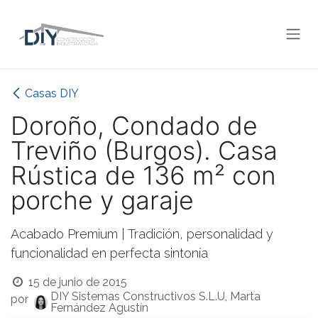
Ir al contenido
Casas DIY
Doroño, Condado de
Treviño (Burgos). Casa
Rústica de 136 m² con
porche y garaje
Acabado Premium | Tradición, personalidad y
funcionalidad en perfecta sintonía
15 de junio de 2015
DIY Sistemas Constructivos S.L.U, Marta
por
Fernández Agustín